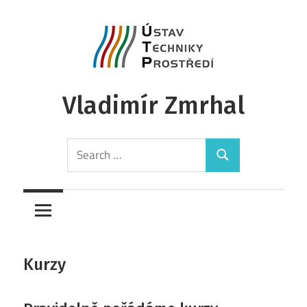
Skip
to
content
Vladimír Zmrhal
Search
Search
for:
Kurzy