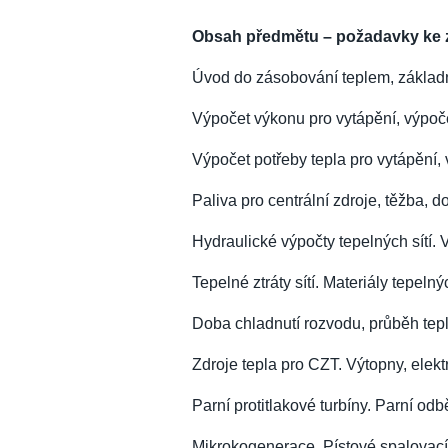
Obsah předmětu – požadavky ke
Úvod do zásobování teplem, základn
Výpočet výkonu pro vytápění, výpoče
Výpočet potřeby tepla pro vytápění, 
Paliva pro centrální zdroje, těžba, 
Hydraulické výpočty tepelných sítí. V
Tepelné ztráty sítí. Materiály tepeln
Doba chladnutí rozvodu, průběh tepl
Zdroje tepla pro CZT. Výtopny, elekt
Parní protitlakové turbíny. Parní od
Mikrokogenerace. Pístové spalovací 