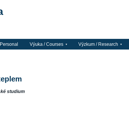
a
 Personal
Výuka / Courses
Výzkum / Research
teplem
ské studium