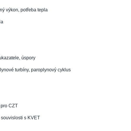
ný výkon, potřeba tepla
la
ukazatele, úspory
plynové turbíny, paroplynový cyklus
a pro CZT
 souvislosti s KVET