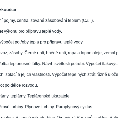
 zkoušce
í pojmy, centralizované zásobování teplem (CZT).
t výkonu pro přípravu teplé vody.
výpočet potřeby tepla pro přípravu teplé vody.
dovoz, zásoby. Černé uhlí, hnědé uhlí, ropa a topné oleje, zemní 
olba teplonosné látky. Návrh světlosti potrubí. Výpočet tlakových
ých izolací a jejich vlastnosti. Výpočet tepelných ztrát různě ulo
ot po délce rozvodu.
rárny, teplárny. Teplárenské ukazatele.
běrové turbíny. Plynové turbíny. Paroplynový cyklus.
motory. Plynové mikroturbíny. Organický Rankinův cyklus. Palivo