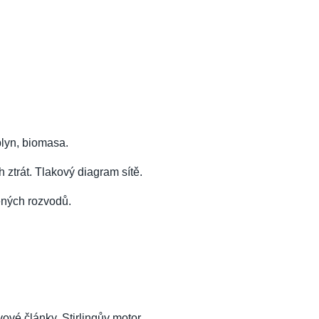
plyn, biomasa.
 ztrát. Tlakový diagram sítě.
žených rozvodů.
vé články. Stirlingův motor.